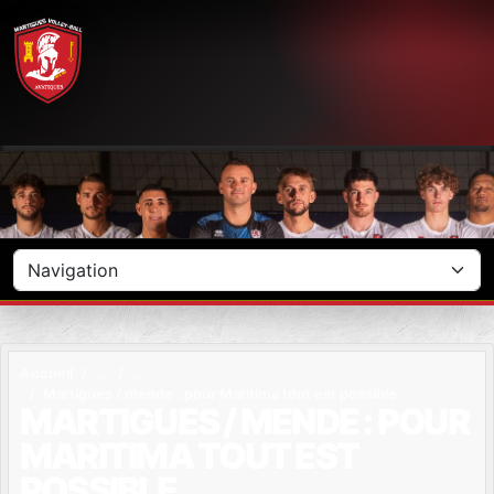
Panneau de gestion des cookies
Accueil
Martigues / mende : pour Maritima tout est possible
MARTIGUES / MENDE : POUR
MARITIMA TOUT EST
POSSIBLE