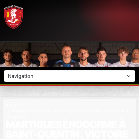
Panneau de gestion des cookies
Accueil
Martigues énooorme à Saint-Quentin : victoire 3/2 au bout du
suspense
MARTIGUES ÉNOOORME À
SAINT-QUENTIN : VICTOIRE