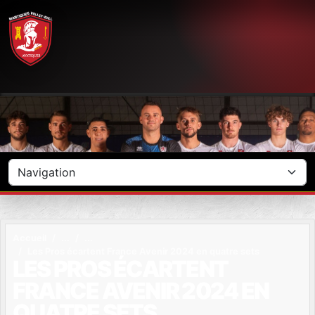
Panneau de gestion des cookies
Accueil
Les Pros écartent France Avenir 2024 en quatre sets
LES PROS ÉCARTENT
FRANCE AVENIR 2024 EN
QUATRE SETS