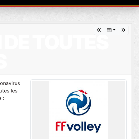
 DE TOUTES
S
ronavirus
utes les
 :