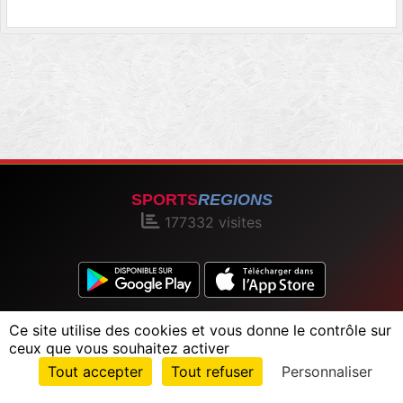
SPORTS
REGIONS
177332
visites
Charte cookies
Gestion des cookies
Ce site utilise des cookies et vous donne le contrôle sur
Informations légales
Signaler un contenu inapproprié
ceux que vous souhaitez activer
Envie de participer ?
Tout accepter
Tout refuser
Personnaliser
Connexion