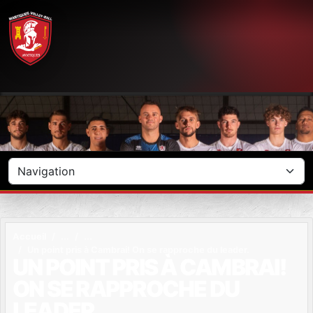
Panneau de gestion des cookies
Accueil
Un point pris à Cambrai! On se rapproche du leader.
UN POINT PRIS À CAMBRAI!
ON SE RAPPROCHE DU
LEADER.