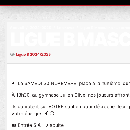
Accueil
2024-2025
Les news
Ligue B Masculine - Journé
LIGUE B MASC
Ligue B 2024/2025
📢 Le SAMEDI 30 NOVEMBRE, place à la huitième jour
À 18h30, au gymnase Julien Olive, nos joueurs affron
Ils comptent sur VOTRE soutien pour décrocher leur q
votre énergie ! 🔴⚪️
🎟 Entrée 5 € —> adulte