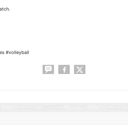
match.
s #volleyball