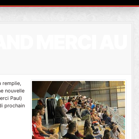
AND MERCI AU
 remplie,
ne nouvelle
erci Paul)
di prochain