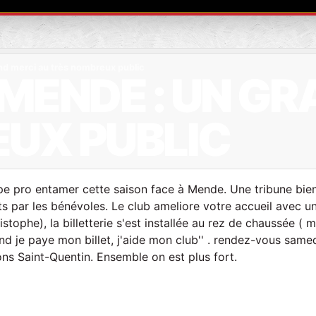
nd merci au très nombreux public
MENDE : UN GR
UX PUBLIC
e pro entamer cette saison face à Mende. Une tribune bien
aits par les bénévoles. Le club ameliore votre accueil avec u
tophe), la billetterie s'est installée au rez de chaussée ( m
nd je paye mon billet, j'aide mon club'' . rendez-vous same
ns Saint-Quentin. Ensemble on est plus fort.