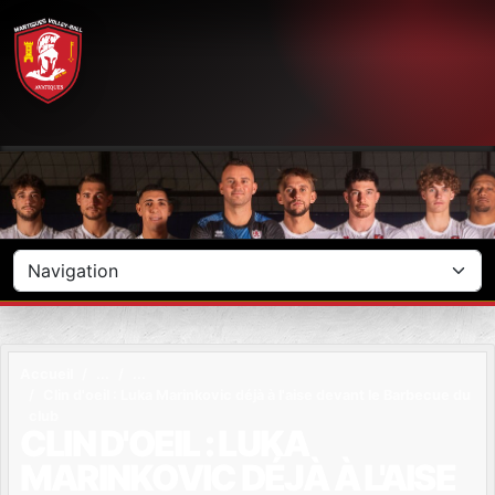
Panneau de gestion des cookies
Accueil
Clin d'oeil : Luka Marinkovic déjà à l'aise devant le Barbecue du
club
CLIN D'OEIL : LUKA
MARINKOVIC DÉJÀ À L'AISE