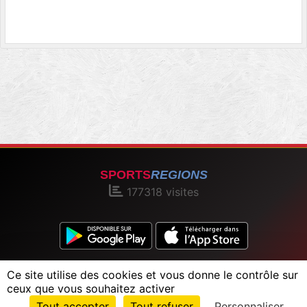
SPORTS
REGIONS
177318
visites
Charte cookies
Gestion des cookies
Ce site utilise des cookies et vous donne le contrôle sur
Informations légales
Signaler un contenu inapproprié
ceux que vous souhaitez activer
Envie de participer ?
Tout accepter
Tout refuser
Personnaliser