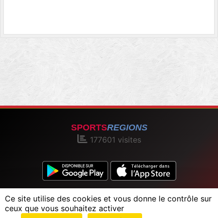
SPORTS
REGIONS
177601
visites
Charte cookies
Gestion des cookies
Ce site utilise des cookies et vous donne le contrôle sur
Informations légales
Signaler un contenu inapproprié
ceux que vous souhaitez activer