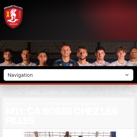
Panneau de gestion des cookies
Accueil
M11: ça bosse chez les filles
M11: ÇA BOSSE CHEZ LES
FILLES