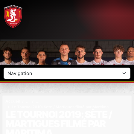
Panneau de gestion des cookies
Accueil
Le Tournoi 2019: Sète / Martigues filmé par Maritima
LE TOURNOI 2019: SÈTE /
MARTIGUES FILMÉ PAR
MARITIMA