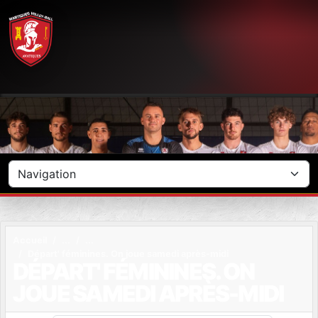
Panneau de gestion des cookies
Accueil
Départ' féminines. On joue samedi après-midi
DÉPART' FÉMININES. ON
JOUE SAMEDI APRÈS-MIDI