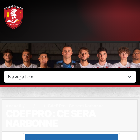
Panneau de gestion des cookies
Accueil
CdeF Pro : Ce sera Narbonne
CDEF PRO : CE SERA
NARBONNE