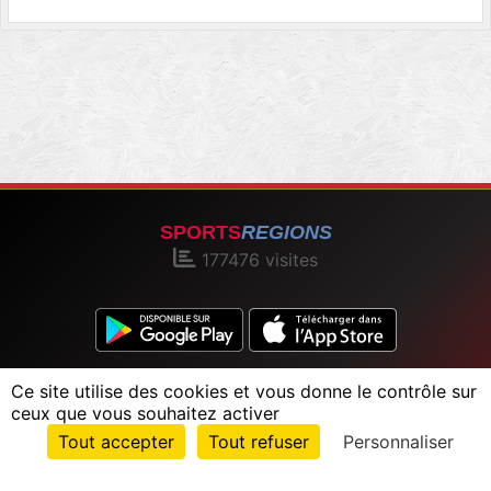
SPORTS
REGIONS
177476
visites
Charte cookies
Gestion des cookies
Ce site utilise des cookies et vous donne le contrôle sur
Informations légales
Signaler un contenu inapproprié
ceux que vous souhaitez activer
Envie de participer ?
Tout accepter
Tout refuser
Personnaliser
Connexion