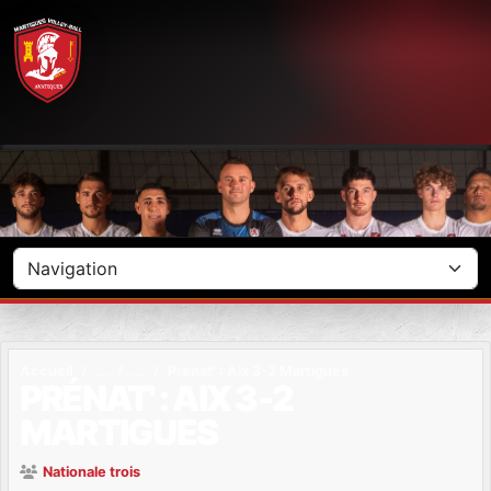
Panneau de gestion des cookies
Accueil
Prénat' : Aix 3-2 Martigues
PRÉNAT' : AIX 3-2
MARTIGUES
Nationale trois