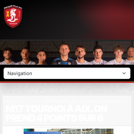
Panneau de gestion des cookies
Accueil
M17 tournoi à Aix. On prend 4 points sur 6
M17 TOURNOI À AIX. ON
PREND 4 POINTS SUR 6