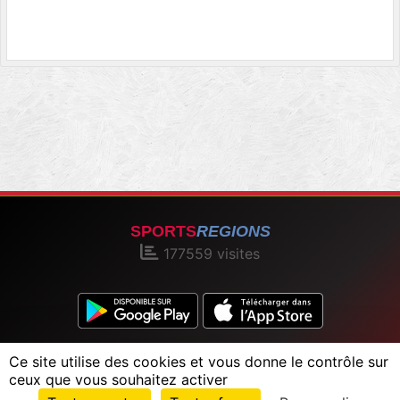
SPORTS
REGIONS
177559
visites
Charte cookies
Gestion des cookies
Ce site utilise des cookies et vous donne le contrôle sur
Informations légales
Signaler un contenu inapproprié
ceux que vous souhaitez activer