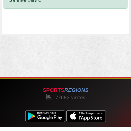
commentaires.
SPORTS
REGIONS
177683
visites
Charte cookies
Gestion des cookies