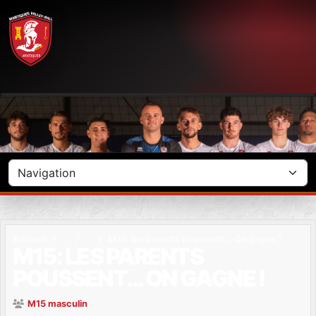
Panneau de gestion des cookies
Accueil
M15: les parents poussent... On gagne !
M15: LES PARENTS
POUSSENT... ON GAGNE !
M15 masculin