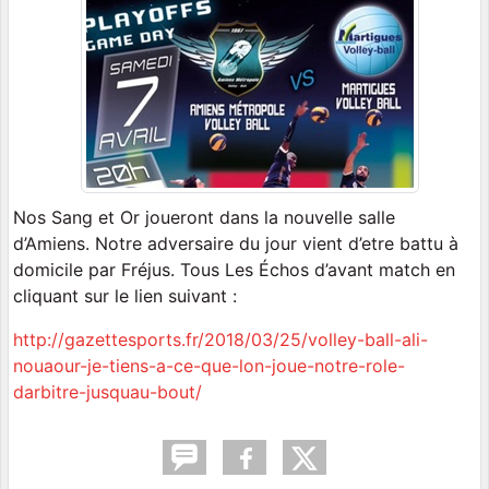
Nos Sang et Or joueront dans la nouvelle salle
d’Amiens. Notre adversaire du jour vient d’etre battu à
domicile par Fréjus. Tous Les Échos d’avant match en
cliquant sur le lien suivant :
http://gazettesports.fr/2018/03/25/volley-ball-ali-
nouaour-je-tiens-a-ce-que-lon-joue-notre-role-
darbitre-jusquau-bout/