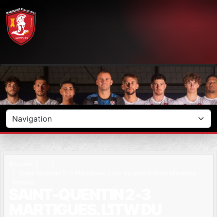
Panneau de gestion des cookies
Accueil
Saint-Quentin 2-3 Martigues. L'itw du coach avec Maritima
Medias
SAINT-QUENTIN 2-3
MARTIGUES. L'ITW DU