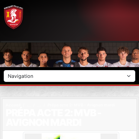
Panneau de gestion des cookies
Accueil
Prépa acte 2: MVB - Avignon mardi
PRÉPA ACTE 2: MVB -
AVIGNON MARDI