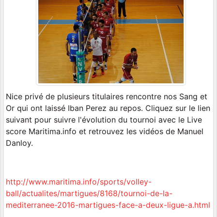
Nice privé de plusieurs titulaires rencontre nos Sang et
Or qui ont laissé Iban Perez au repos. Cliquez sur le lien
suivant pour suivre l'évolution du tournoi avec le Live
score Maritima.info et retrouvez les vidéos de Manuel
Danloy.
http://www.maritima.info/sports/volley-
ball/actualites/martigues/8168/tournoi-de-la-
mediterranee-2016-martigues-face-a-deux-ligue-a.html