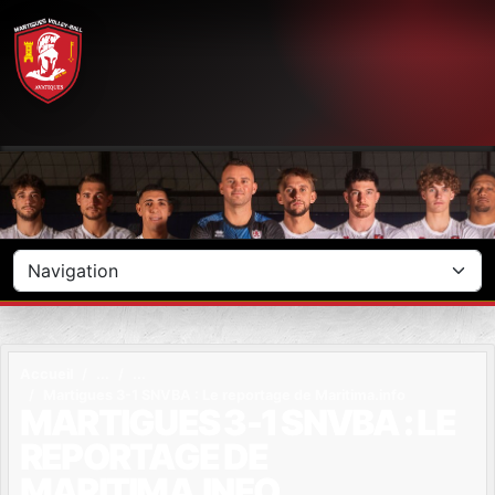
Panneau de gestion des cookies
Accueil
Martigues 3-1 SNVBA : Le reportage de Maritima.info
MARTIGUES 3-1 SNVBA : LE
REPORTAGE DE
MARITIMA.INFO