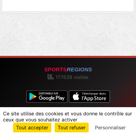
SPORTS
REGIONS
177639
visites
Charte cookies
Gestion des cookies
Ce site utilise des cookies et vous donne le contrôle sur
Informations légales
Signaler un contenu inapproprié
ceux que vous souhaitez activer
Envie de participer ?
Tout accepter
Tout refuser
Personnaliser
Connexion