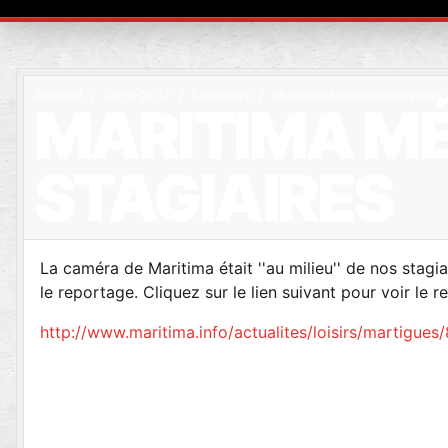
Accueil
2016-2017
Les news
Maritima Médias rend visite 
MARITIMA MÉD
STAGIAIRES
La caméra de Maritima était ''au milieu'' de nos stagi
le reportage. Cliquez sur le lien suivant pour voir le 
http://www.maritima.info/actualites/loisirs/martigu