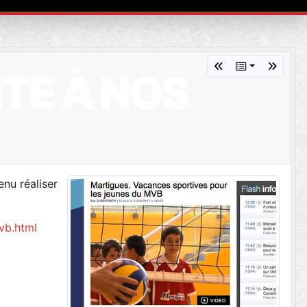
TE À NOS
enu réaliser
vb.html