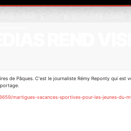
à nos stagiaires
IAS REND VISI
aires de Pâques. C'est le journaliste Rémy Reponty qui est v
reportage.
es/8659/martigues-vacances-sportives-pour-les-jeunes-du-m