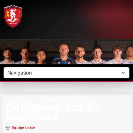
Panneau de gestion des cookies
Accueil
Ch Bernard: Fos 3-1 Martigues
CH BERNARD: FOS 3-1
MARTIGUES
Equipe Loisir