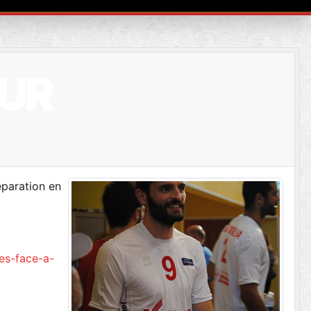
SUR
éparation en
es-face-a-