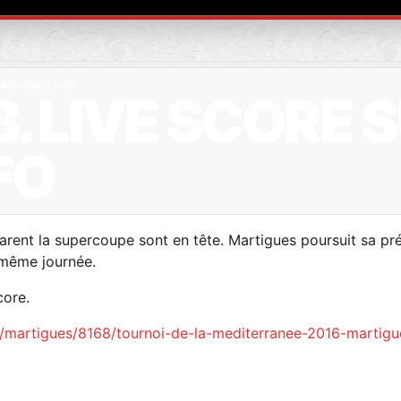
 Maritima.info
. LIVE SCORE 
FO
parent la supercoupe sont en tête. Martigues poursuit sa pr
 même journée.
score.
tes/martigues/8168/tournoi-de-la-mediterranee-2016-martigu