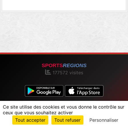
SPORTS
REGIONS
177572
visites
Charte cookies
Gestion des cookies
Ce site utilise des cookies et vous donne le contrôle sur
Informations légales
Signaler un contenu inapproprié
ceux que vous souhaitez activer
Envie de participer ?
Tout accepter
Tout refuser
Personnaliser
Connexion