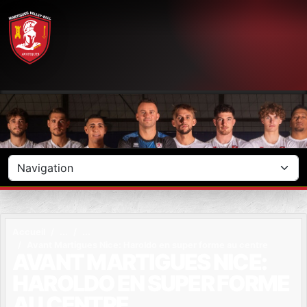
Panneau de gestion des cookies
Accueil
Avant Martigues Nice: Haroldo en super forme au centre
AVANT MARTIGUES NICE:
HAROLDO EN SUPER FORME
AU CENTRE