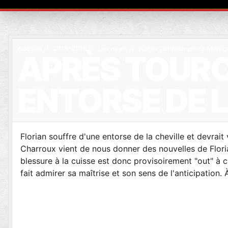
Accueil
2015-2016
Les news
Après Tourcoing 0-3 Martigue
APRÈS TOURC
ENTORSE DE L
Florian souffre d'une entorse de la cheville et devra
Charroux vient de nous donner des nouvelles de Floria
blessure à la cuisse est donc provisoirement "out" à 
fait admirer sa maîtrise et son sens de l'anticipation. À