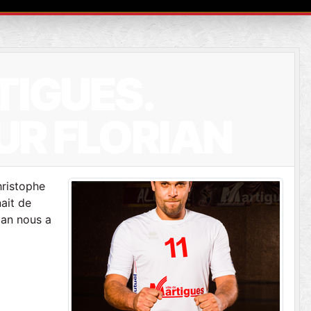
TIGUES.
UR FLORIAN
hristophe
ait de
ian nous a