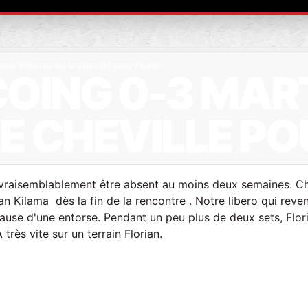
s. Entorse de le cheville pour Florian
OING 0-3 MAR
E CHEVILLE PO
it vraisemblablement être absent au moins deux semaines. C
n Kilama dès la fin de la rencontre . Notre libero qui reven
cause d'une entorse. Pendant un peu plus de deux sets, Flor
 très vite sur un terrain Florian.