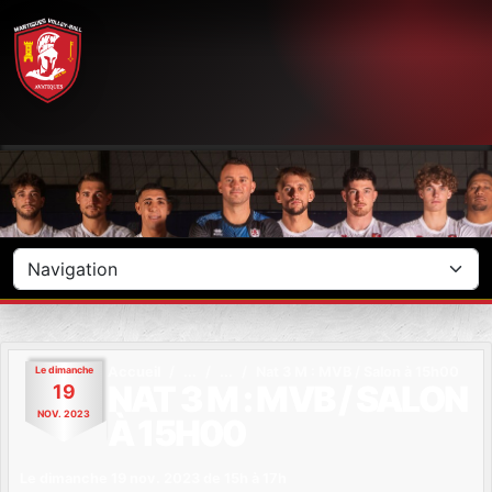
Panneau de gestion des cookies
Le
dimanche
Accueil
Nat 3 M : MVB / Salon à 15h00
NAT 3 M : MVB / SALON
19
NOV.
2023
À 15H00
Le
dimanche
19
nov.
2023
de 15h à 17h