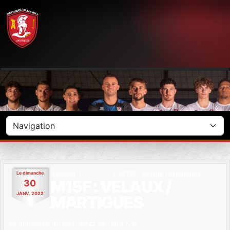
Panneau de gestion des cookies
Le
dimanche
Accueil
M15F : Velaux / Martigues
M15F : VELAUX /
30
JANV.
2022
MARTIGUES
Le
dimanche
30
janv.
2022
de 15h à 17h