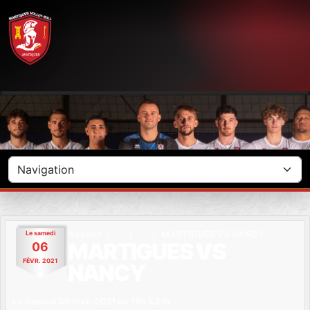
Panneau de gestion des cookies
Le
samedi
Accueil
MARTIGUES VS NANCY
MARTIGUES VS
06
FÉVR.
2021
NANCY
Le
samedi
06
févr.
2021
de 18h à 21h