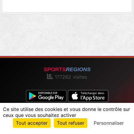
SPORTS
REGIONS
177262
visites
Ce site utilise des cookies et vous donne le contrôle sur
Charte cookies
Gestion des cookies
ceux que vous souhaitez activer
Informations légales
Signaler un contenu inapproprié
Envie de participer ?
Tout accepter
Tout refuser
Personnaliser
Connexion