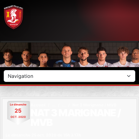
Panneau de gestion des cookies
Le
dimanche
Accueil
Nat 3 Marignane / MVB
NAT 3 MARIGNANE /
25
OCT.
2020
MVB
Le
dimanche
25
oct.
2020
de 15h à 17h