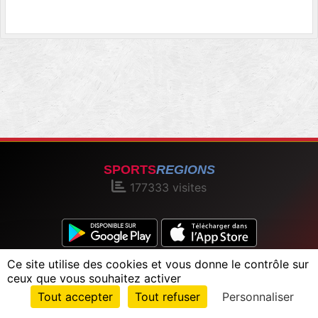
SPORTS
REGIONS
177333
visites
Ce site utilise des cookies et vous donne le contrôle sur
Charte cookies
Gestion des cookies
ceux que vous souhaitez activer
Informations légales
Signaler un contenu inapproprié
Envie de participer ?
Tout accepter
Tout refuser
Personnaliser
Connexion