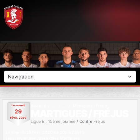
Panneau de gestion des cookies
Le
samedi
Accueil
Martigues / Fréjus
MARTIGUES / FRÉJUS
29
FÉVR.
2020
Ligue B , 15ème journée
/ Contre
Fréjus
Le
samedi
29
févr.
2020
de 20h à 23h45
Lieu :
Gymnase Julien Olive
Martigues