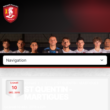
Panneau de gestion des cookies
Le
jeudi
Accueil
ST QUENTIN - MARTIGUES
ST QUENTIN -
10
DÉC.
2015
MARTIGUES
Le
jeudi
10
déc.
2015
à 20h